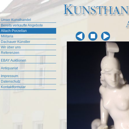
Unser Kunsthandel
Bereits verkaufte Angebote
Allach-Porzellan
Militaria
Dachauer Künstler
Wir über uns
Referenzen
EBAY Auktionen
Antiquariat
Impressum
Datenschutz
Kontaktformular