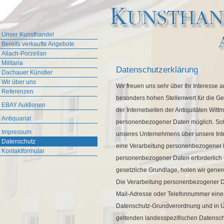
Unser Kunsthandel
Bereits verkaufte Angebote
Allach-Porzellan
Militaria
Datenschutzerklärung
Dachauer Künstler
Wir über uns
Wir freuen uns sehr über Ihr Interess
Referenzen
besonders hohen Stellenwert für die Ge
EBAY Auktionen
der Internetseiten der Antiquitäten Wit
Antiquariat
personenbezogener Daten möglich. Sof
Impressum
unseres Unternehmens über unsere Int
Datenschutz
eine Verarbeitung personenbezogener Da
Kontaktformular
personenbezogener Daten erforderlich u
gesetzliche Grundlage, holen wir genere
Die Verarbeitung personenbezogener Da
Mail-Adresse oder Telefonnummer einer b
Datenschutz-Grundverordnung und in Üb
geltenden landesspezifischen Datensch