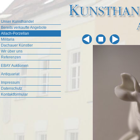
Unser Kunsthandel
Bereits verkaufte Angebote
Allach-Porzellan
Militaria
Dachauer Künstler
Wir über uns
Referenzen
EBAY Auktionen
Antiquariat
Impressum
Datenschutz
Kontaktformular