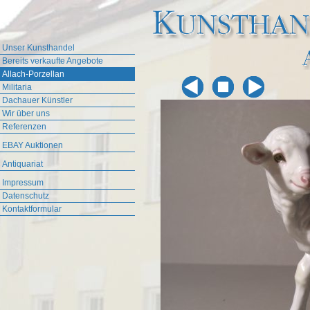
Unser Kunsthandel
Bereits verkaufte Angebote
Allach-Porzellan
Militaria
Dachauer Künstler
Wir über uns
Referenzen
EBAY Auktionen
Antiquariat
Impressum
Datenschutz
Kontaktformular